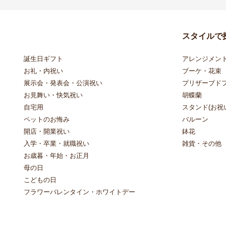
スタイルで
誕生日ギフト
アレンジメン
お礼・内祝い
ブーケ・花束
展示会・発表会・公演祝い
プリザーブド
お見舞い・快気祝い
胡蝶蘭
自宅用
スタンド(お祝い
ペットのお悔み
バルーン
開店・開業祝い
鉢花
入学・卒業・就職祝い
雑貨・その他
お歳暮・年始・お正月
母の日
こどもの日
フラワーバレンタイン・ホワイトデー