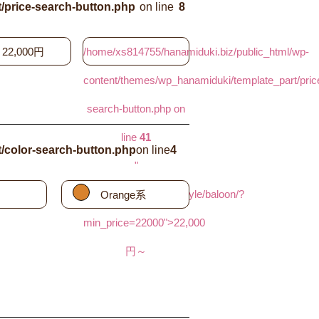
/price-search-button.php
on line
8
22,000円
/home/xs814755/hanamiduki.biz/public_html/wp-
content/themes/wp_hanamiduki/template_part/pric
search-button.php on
line
41
/color-search-button.php
on line
4
"
href="/category/item/style/baloon/?
Orange系
min_price=22000">22,000
円～