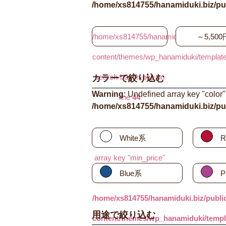
/home/xs814755/hanamiduki.biz/pu
/home/xs814755/hanamiduki.biz/public_
～5,500
content/themes/wp_hanamiduki/template_
search-button.php on
カラーで絞り込む
Warning
: Undefined array key "color"
line
44
/home/xs814755/hanamiduki.biz/pu
Warning
: Undefined
White系
R
array key "min_price"
Blue系
P
in
/home/xs814755/hanamiduki.biz/publi
用途で絞り込む
content/themes/wp_hanamiduki/templa