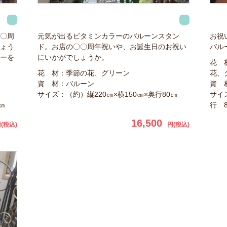
〇周
元気が出るビタミンカラーのバルーンスタン
お祝
ょう
ド。お店の〇〇周年祝いや、お誕生日のお祝い
バル
ーを
にいかがでしょうか。
花 
花 材：季節の花、グリーン
花、
資 材：バルーン
資 
サイズ：（約）縦220㎝×横150㎝×奥行80㎝
サイ
㎝
行 
16,500
(税込)
円(税込)