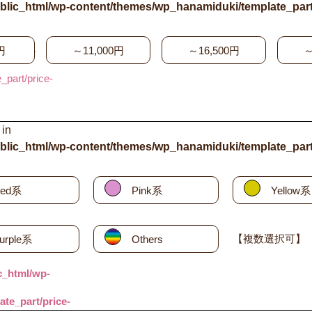
blic_html/wp-content/themes/wp_hanamiduki/template_part
html/wp-
円
～11,000円
～16,500円
～
part/price-
 in
blic_html/wp-content/themes/wp_hanamiduki/template_part
ed系
Pink系
Yellow系
【複数選択可】
urple系
Others
c_html/wp-
te_part/price-