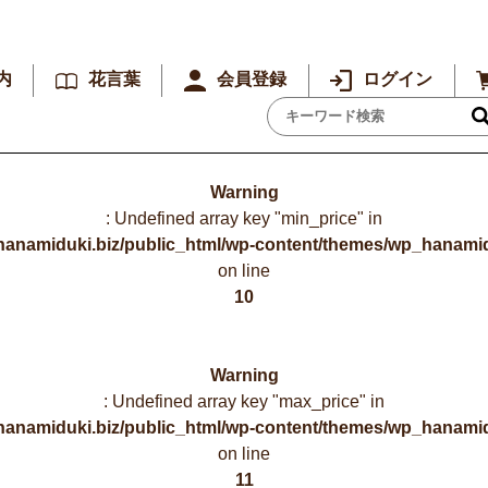
内
花言葉
会員登録
ログイン
Warning
: Undefined array key "min_price" in
hanamiduki.biz/public_html/wp-content/themes/wp_hanamid
on line
10
Warning
: Undefined array key "max_price" in
hanamiduki.biz/public_html/wp-content/themes/wp_hanamid
on line
11