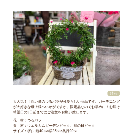
大人気！！丸い形のつるバラが可愛らしい商品です。ガーデニング
が大好きな母上様へいかがですか。限定品なのでお早めに！お届け
希望日の3日前までにご注文をお願い致します。
花 材：つるバラ
資 材：ウエルカムガーデンピック、母の日ピック
サイズ：(約）縦40㎝×横35㎝×奥行20㎝