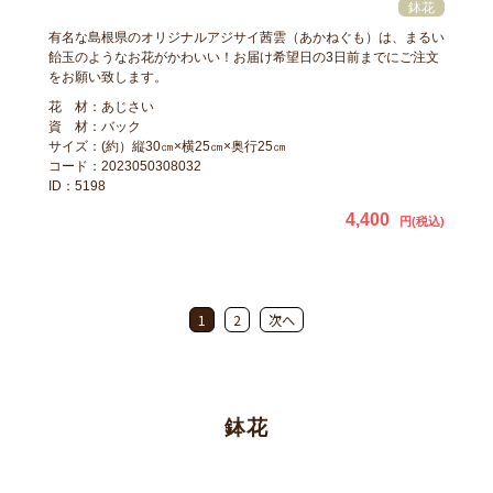
有名な島根県のオリジナルアジサイ茜雲（あかねぐも）は、まるい
飴玉のようなお花がかわいい！お届け希望日の3日前までにご注文
をお願い致します。
花 材：あじさい
資 材：バック
サイズ：(約）縦30㎝×横25㎝×奥行25㎝
コード：2023050308032
ID：5198
4,400
円(税込)
1
2
次へ
鉢花