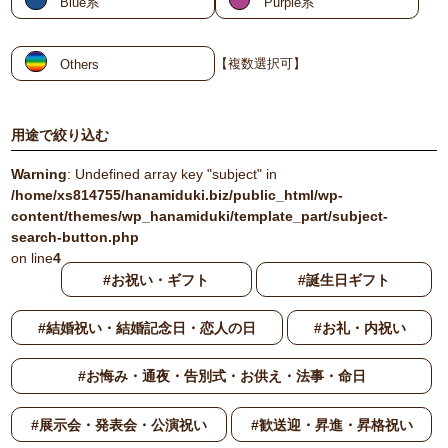
Blue系
Purple系
3,300円
【複数選択可】
Others
用途で絞り込む
Warning
: Undefined array key "subject" in
/home/xs814755/hanamiduki.biz/public_html/wp-
content/themes/wp_hanamiduki/template_part/subject-
search-button.php
on line
4
#お祝い・ギフト
#誕生日ギフト
#結婚祝い・結婚記念日・恋人の日
#お礼・内祝い
#お悔み・通夜・告別式・お供え・法事・命日
#展示会・発表会・公演祝い
#歓送迎・昇進・昇格祝い