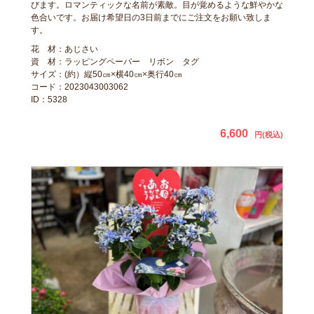
びます。ロマンティックな名前が素敵。目が覚めるような鮮やかな
色合いです。お届け希望日の3日前までにご注文をお願い致しま
す。
花 材：あじさい
資 材：ラッピングペーパー リボン タグ
サイズ：(約）縦50㎝×横40㎝×奥行40㎝
コード：2023043003062
ID：5328
6,600
円(税込)