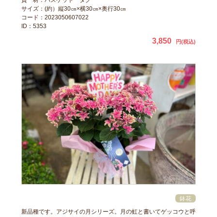
資 材：バスケット タグ
サイズ：(約）縦30㎝×横30㎝×奥行30㎝
コード：2023050607022
ID：5353
3,850
円(税込)
新品種です。アジサイの月シリーズ。月の虹と書いてゲッコウと呼