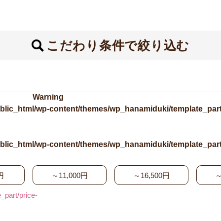
こだわり条件で絞り込む
Warning
blic_html/wp-content/themes/wp_hanamiduki/template_part
blic_html/wp-content/themes/wp_hanamiduki/template_part
html/wp-
円
～11,000円
～16,500円
～
part/price-