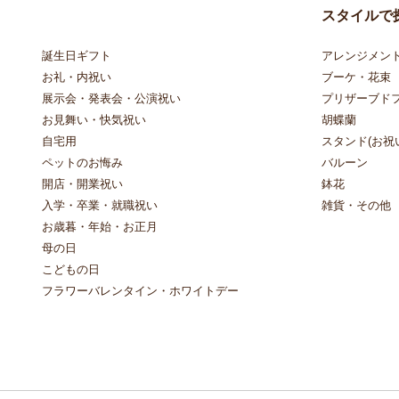
スタイルで
誕生日ギフト
アレンジメン
お礼・内祝い
ブーケ・花束
展示会・発表会・公演祝い
プリザーブド
お見舞い・快気祝い
胡蝶蘭
自宅用
スタンド(お祝い
ペットのお悔み
バルーン
開店・開業祝い
鉢花
入学・卒業・就職祝い
雑貨・その他
お歳暮・年始・お正月
母の日
こどもの日
フラワーバレンタイン・ホワイトデー