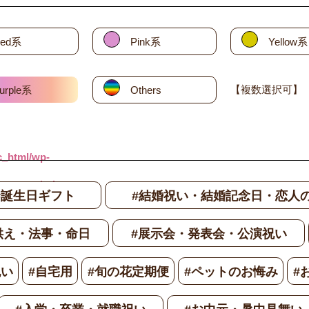
ed系
Pink系
Yellow系
【複数選択可】
urple系
Others
c_html/wp-
te_part/price-
#誕生日ギフト
#結婚祝い・結婚記念日・恋人
供え・法事・命日
#展示会・発表会・公演祝い
祝い
#自宅用
#旬の花定期便
#ペットのお悔み
#