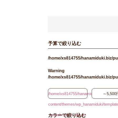
予算で絞り込む
/home/xs814755/hanamiduki.biz/pu
Warning
/home/xs814755/hanamiduki.biz/pu
/home/xs814755/hanamiduki.biz/public_
～5,500
content/themes/wp_hanamiduki/template_
search-button.php on
カラーで絞り込む