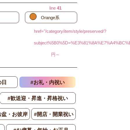
line
41
Orange系
"
href="/category/item/style/preserved/?
subject%5B0%5D=%E3%81%8A%E7%A4%BC%E3
円～
の日
#お礼・内祝い
#歓送迎・昇進・昇格祝い
お盆・お彼岸
#開店・開業祝い