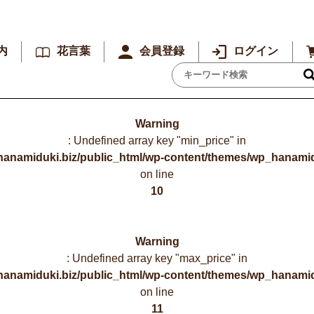
内
花言葉
会員登録
ログイン
Warning
: Undefined array key "min_price" in
hanamiduki.biz/public_html/wp-content/themes/wp_hanamid
on line
10
Warning
: Undefined array key "max_price" in
hanamiduki.biz/public_html/wp-content/themes/wp_hanamid
on line
11