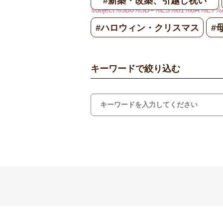
#新築・改築、引越し祝い
subject%5B0%5D=%E3%81%8A%E7%
#ハロウィン・クリスマス
#
～3,300円
キーワードで絞り込む