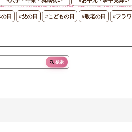
#入学・卒業・就職祝い
#お中元・暑中見舞い
A4%BC%E3%83%BB%E5%86%85%E7%A5%9D%E3%81%84&color%5
母の日
#父の日
#こどもの日
#敬老の日
#フラ
検索