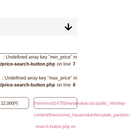
: Undefined array key "min_price" in
/price-search-button.php
on line
7
: Undefined array key "max_price" in
/price-search-button.php
on line
8
22,000円
/home/xs814755/hanamiduki.biz/public_html/wp-
content/themes/wp_hanamiduki/template_part/pric
search-button.php on