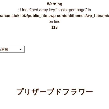
Warning
: Undefined array key "posts_per_page" in
hanamiduki.biz/public_html/wp-content/themes/wp_hanamid
on line
113
プリザーブドフラワー