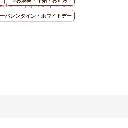
#お歳暮・年始・お正月
B0%5D=purple&max_price=3300">
ワーバレンタイン・ホワイトデー