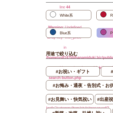
line
44
White系
R
Warning
: Undefined
Blue系
P
array key "min_price"
in
用途で絞り込む
/home/xs814755/hanamiduki.biz/publi
content/themes/wp_hanamiduki/templa
#お祝い・ギフト
search-button.php
#お悔み・通夜・告別式・お
on line
48
"
#お見舞い・快気祝い
#出産
href="/category/item/style/preserved/?