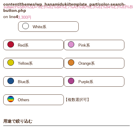
content/themes/wp_hanamiduki/template_part/color-search-
subject%5B0%5D=%E3%81%8A%E7%A5%9D%E3%81%84%E3%83%BB
button.php
on line
4
～3,300円
White系
Red系
Pink系
Yellow系
Orange系
Blue系
Purple系
【複数選択可】
Others
用途で絞り込む