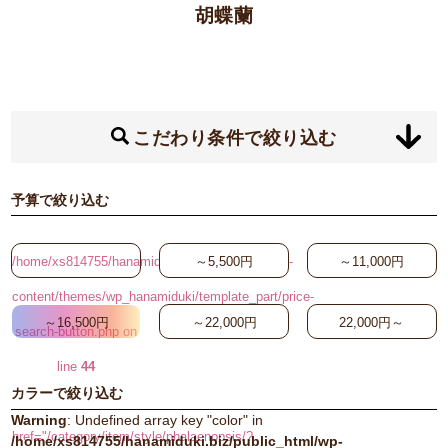
胡蝶蘭
こだわり条件で絞り込む
予算で絞り込む
/home/xs814755/hanamiduki.biz/public_html/wp-
～5,500円
～11,000円
content/themes/wp_hanamiduki/template_part/price-
～16,500円
～22,000円
22,000円～
search-button.php on
line
44
カラーで絞り込む
"
Warning
: Undefined array key "color" in
href="/category/item/style/phalaenopsis/?
/home/xs814755/hanamiduki.biz/public_html/wp-