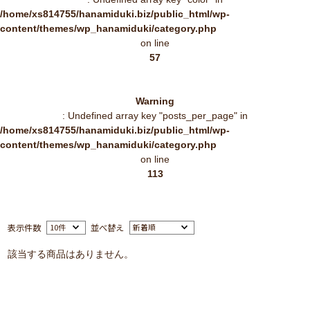
/home/xs814755/hanamiduki.biz/public_html/wp-
content/themes/wp_hanamiduki/category.php
on line
57
Warning
: Undefined array key "posts_per_page" in
/home/xs814755/hanamiduki.biz/public_html/wp-
content/themes/wp_hanamiduki/category.php
on line
113
表示件数
並べ替え
該当する商品はありません。