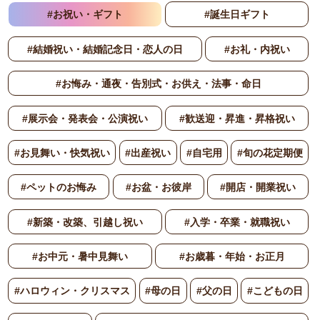
#お祝い・ギフト
#誕生日ギフト
#結婚祝い・結婚記念日・恋人の日
#お礼・内祝い
#お悔み・通夜・告別式・お供え・法事・命日
#展示会・発表会・公演祝い
#歓送迎・昇進・昇格祝い
#お見舞い・快気祝い
#出産祝い
#自宅用
#旬の花定期便
#ペットのお悔み
#お盆・お彼岸
#開店・開業祝い
#新築・改築、引越し祝い
#入学・卒業・就職祝い
#お中元・暑中見舞い
#お歳暮・年始・お正月
#ハロウィン・クリスマス
#母の日
#父の日
#こどもの日