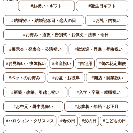
#お祝い・ギフト
#誕生日ギフト
#結婚祝い・結婚記念日・恋人の日
#お礼・内祝い
#お悔み・通夜・告別式・お供え・法事・命日
#展示会・発表会・公演祝い
#歓送迎・昇進・昇格祝い
#お見舞い・快気祝い
#出産祝い
#自宅用
#旬の花定期便
#ペットのお悔み
#お盆・お彼岸
#開店・開業祝い
#新築・改築、引越し祝い
#入学・卒業・就職祝い
#お中元・暑中見舞い
#お歳暮・年始・お正月
#ハロウィン・クリスマス
#母の日
#父の日
#こどもの日