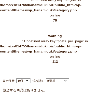
/home/xs814755/hanamiduki.biz/public_html/wp-
content/themes/wp_hanamiduki/category.php
on line
70
Warning
: Undefined array key "posts_per_page" in
/home/xs814755/hanamiduki.biz/public_html/wp-
content/themes/wp_hanamiduki/category.php
on line
113
表示件数
並べ替え
該当する商品はありません。