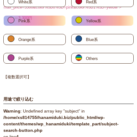
White系
Red系
max_price=3300&color%5B0%5D=pink&color%5B1%5D=yellow">
～3,300円
Pink系
Yellow系
Orange系
Blue系
Purple系
Others
【複数選択可】
用途で絞り込む
Warning
: Undefined array key "subject" in
/home/xs814755/hanamiduki.biz/public_html/wp-
content/themes/wp_hanamiduki/template_part/subject-
search-button.php
on line
4