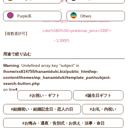
on line
48
"
Purple系
Others
href="/category/item/style/phalaenopsis/?
color%5B0%5D=pink&max_price=3300">
【複数選択可】
～3,300円
用途で絞り込む
Warning
: Undefined array key "subject" in
/home/xs814755/hanamiduki.biz/public_html/wp-
content/themes/wp_hanamiduki/template_part/subject-
search-button.php
on line
4
#お祝い・ギフト
#誕生日ギフト
#結婚祝い・結婚記念日・恋人の日
#お礼・内祝い
#お悔み・通夜・告別式・お供え・法事・命日