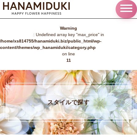
Warning
: Undefined array key "max_price" in
/home/xs814755/hanamiduki.biz/public_html/wp-
content/themes/wp_hanamiduki/category.php
on line
11
スタイルで探す