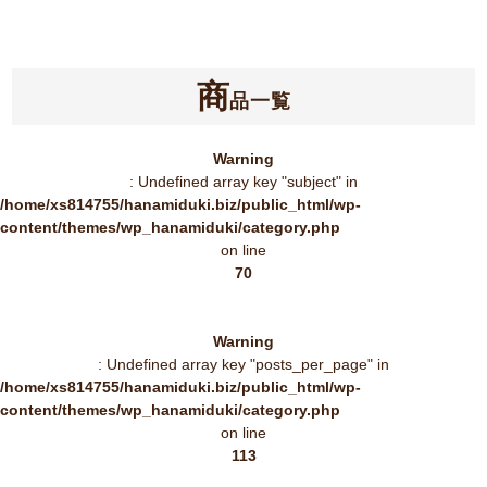
商
品一覧
Warning
: Undefined array key "subject" in
/home/xs814755/hanamiduki.biz/public_html/wp-
content/themes/wp_hanamiduki/category.php
on line
70
Warning
: Undefined array key "posts_per_page" in
/home/xs814755/hanamiduki.biz/public_html/wp-
content/themes/wp_hanamiduki/category.php
on line
113