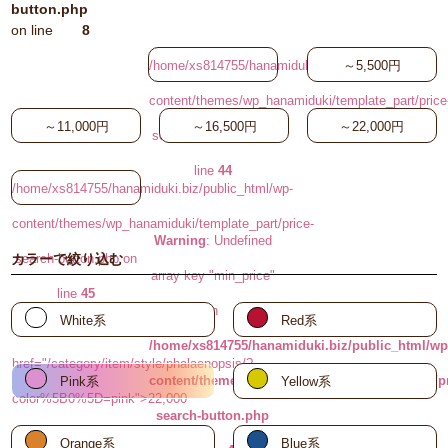
button.php
on line
8
/home/xs814755/hanamiduki.biz/public_html/wp-
～5,500円
content/themes/wp_hanamiduki/template_part/price
～11,000円
～16,500円
～22,000円
search-button.php on
line
44
/home/xs814755/hanamiduki.biz/public_html/wp-
content/themes/wp_hanamiduki/template_part/price-
Warning
: Undefined
search-button.php on
カラーで絞り込む
array key "min_price"
line
45
in
White系
Red系
button-selected"
/home/xs814755/hanamiduki.biz/public_html/wp
href="/category/item/style/phalaenopsis/?
content/themes/wp_hanamiduki/template_part/pr
Pink系
Yellow系
color%5B0%5D=pink">22,000
search-button.php
円～
Orange系
Blue系