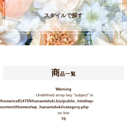
スタイルで探す
商
品一覧
Warning
: Undefined array key "subject" in
/home/xs814755/hanamiduki.biz/public_html/wp-
content/themes/wp_hanamiduki/category.php
on line
70