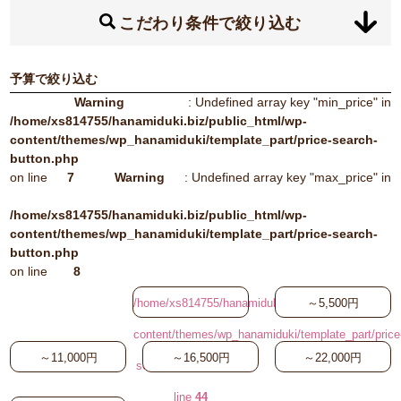
こだわり条件で絞り込む
予算で絞り込む
Warning
: Undefined array key "min_price" in
/home/xs814755/hanamiduki.biz/public_html/wp-
content/themes/wp_hanamiduki/template_part/price-search-
button.php
on line
7
Warning
: Undefined array key "max_price" in
/home/xs814755/hanamiduki.biz/public_html/wp-
content/themes/wp_hanamiduki/template_part/price-search-
button.php
on line
8
/home/xs814755/hanamiduki.biz/public_html/wp-
～5,500円
content/themes/wp_hanamiduki/template_part/price
～11,000円
～16,500円
～22,000円
search-button.php on
line
44