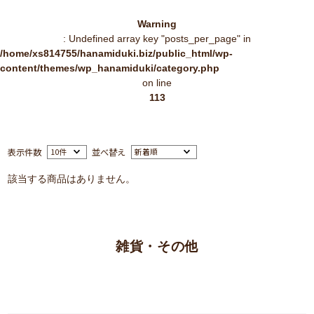
Warning
: Undefined array key "posts_per_page" in
/home/xs814755/hanamiduki.biz/public_html/wp-
content/themes/wp_hanamiduki/category.php
on line
113
表示件数
並べ替え
該当する商品はありません。
雑貨・その他