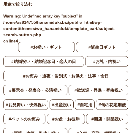
用途で絞り込む
Warning
: Undefined array key "subject" in
/home/xs814755/hanamiduki.biz/public_html/wp-
content/themes/wp_hanamiduki/template_part/subject-
search-button.php
on line
4
#お祝い・ギフト
#誕生日ギフト
#結婚祝い・結婚記念日・恋人の日
#お礼・内祝い
#お悔み・通夜・告別式・お供え・法事・命日
#展示会・発表会・公演祝い
#歓送迎・昇進・昇格祝い
#お見舞い・快気祝い
#出産祝い
#自宅用
#旬の花定期便
#ペットのお悔み
#お盆・お彼岸
#開店・開業祝い