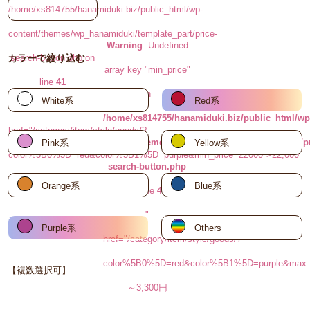
/home/xs814755/hanamiduki.biz/public_html/wp-
content/themes/wp_hanamiduki/template_part/price-
Warning
: Undefined
search-button.php on
カラーで絞り込む
array key "min_price"
line
41
in
White系
Red系
"
/home/xs814755/hanamiduki.biz/public_html/wp
href="/category/item/style/goods/?
content/themes/wp_hanamiduki/template_part/pr
Pink系
Yellow系
color%5B0%5D=red&color%5B1%5D=purple&min_price=22000">22,000
search-button.php
円～
Orange系
Blue系
on line
48
"
Purple系
Others
href="/category/item/style/goods/?
color%5B0%5D=red&color%5B1%5D=purple&max_
【複数選択可】
～3,300円