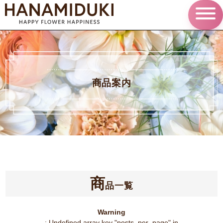
商品案内
商
品一覧
Warning
: Undefined array key "posts_per_page" in