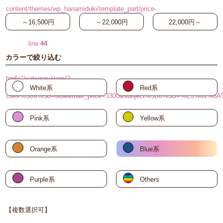
content/themes/wp_hanamiduki/template_part/price-
～16,500円
～22,000円
22,000円～
search-button.php on
line
44
カラーで絞り込む
"
href="/category/item/?
White系
Red系
color%5B0%5D=blue&max_price=3300&subject%5B0%5D=%E3
～3,300円
Pink系
Yellow系
Orange系
Blue系
Purple系
Others
【複数選択可】