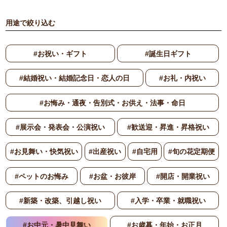
用途で絞り込む
#お祝い・ギフト
#誕生日ギフト
#結婚祝い・結婚記念日・恋人の日
#お礼・内祝い
#お悔み・通夜・告別式・お供え・法事・命日
#展示会・発表会・公演祝い
#歓送迎・昇進・昇格祝い
#お見舞い・快気祝い
#出産祝い
#自宅用
#旬の花定期便
#ペットのお悔み
#お盆・お彼岸
#開店・開業祝い
#新築・改築、引越し祝い
#入学・卒業・就職祝い
#お中元・暑中見舞い
#お歳暮・年始・お正月