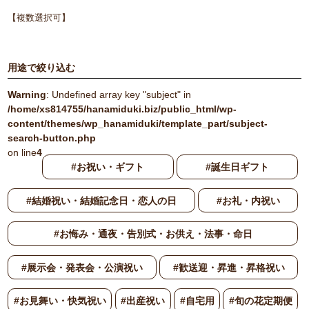
【複数選択可】
用途で絞り込む
Warning
: Undefined array key "subject" in
/home/xs814755/hanamiduki.biz/public_html/wp-
content/themes/wp_hanamiduki/template_part/subject-
search-button.php
on line
4
#お祝い・ギフト
#誕生日ギフト
#結婚祝い・結婚記念日・恋人の日
#お礼・内祝い
#お悔み・通夜・告別式・お供え・法事・命日
#展示会・発表会・公演祝い
#歓送迎・昇進・昇格祝い
#お見舞い・快気祝い
#出産祝い
#自宅用
#旬の花定期便