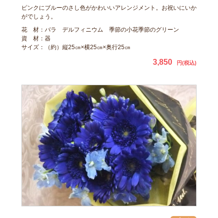
ピンクにブルーのさし色がかわいいアレンジメント。お祝いにいか
がでしょう。
花 材：バラ デルフィニウム 季節の小花季節のグリーン
資 材：器
サイズ：（約）縦25㎝×横25㎝×奥行25㎝
3,850
円(税込)