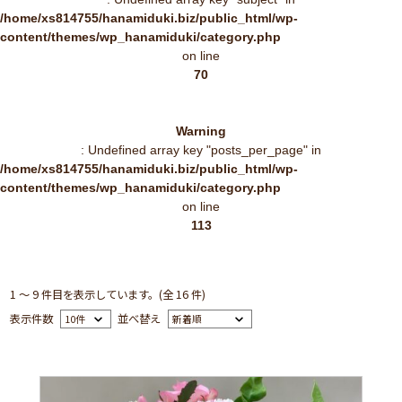
/home/xs814755/hanamiduki.biz/public_html/wp-
content/themes/wp_hanamiduki/category.php
on line
70
Warning
: Undefined array key "posts_per_page" in
/home/xs814755/hanamiduki.biz/public_html/wp-
content/themes/wp_hanamiduki/category.php
on line
113
1 ～ 9 件目を表示しています。(全 16 件)
表示件数
並べ替え