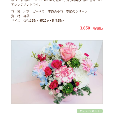
アレンジメントです。
花 材：バラ ガーベラ 季節の小花 季節のグリーン
資 材：容器
サイズ：(約)縦25㎝×横25㎝×奥行25㎝
3,850
円(税込)