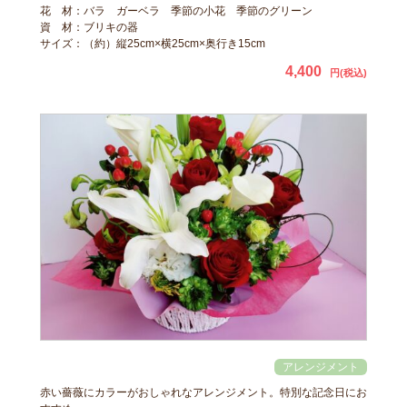
花 材：バラ ガーベラ 季節の小花 季節のグリーン
資 材：ブリキの器
サイズ：（約）縦25cm×横25cm×奥行き15cm
4,400
円(税込)
赤い薔薇にカラーがおしゃれなアレンジメント。特別な記念日にお