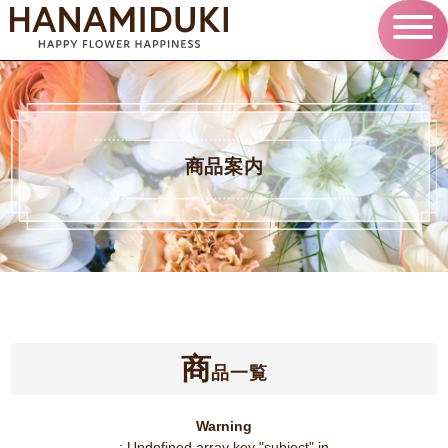
商品案内
商
品一覧
Warning
: Undefined array key "subject" in