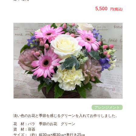
5,500
円(税込)
淡い色のお花と季節を感じるグリーンを入れてお作りしました。
花 材：バラ 季節のお花 グリーン
資 材：容器
サイズ：（約）縦30㎝×横30㎝×奥行き25㎝