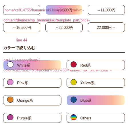
/home/xs814755/hanamiduki.biz/public_html/wp-
～5,500円
～11,000円
content/themes/wp_hanamiduki/template_part/price-
～16,500円
～22,000円
22,000円～
search-button.php on
line
44
カラーで絞り込む
"
href="/category/item/?
White系
Red系
color%5B0%5D=blue&color%5B1%5D=white&max_price=3300">
～3,300円
Pink系
Yellow系
Orange系
Blue系
Purple系
Others