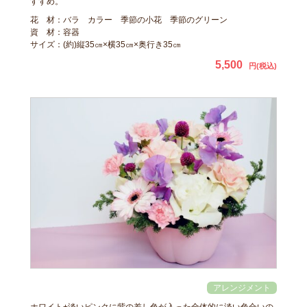
すすめ。
花 材：バラ カラー 季節の小花 季節のグリーン
資 材：容器
サイズ：(約)縦35㎝×横35㎝×奥行き35㎝
5,500
円(税込)
ホワイト+淡いピンクに紫の差し色が入った全体的に淡い色合いの