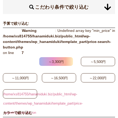
こだわり条件で絞り込む
予算で絞り込む
Warning
: Undefined array key "min_price" in
/home/xs814755/hanamiduki.biz/public_html/wp-
content/themes/wp_hanamiduki/template_part/price-search-
button.php
on line
7
～3,300円
～5,500円
～11,000円
～16,500円
～22,000円
/home/xs814755/hanamiduki.biz/public_html/wp-
content/themes/wp_hanamiduki/template_part/price-
search-button.php on
カラーで絞り込む