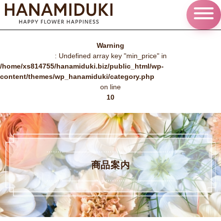
Warning
: Undefined array key "min_price" in
/home/xs814755/hanamiduki.biz/public_html/wp-
content/themes/wp_hanamiduki/category.php
on line
10
商品案内