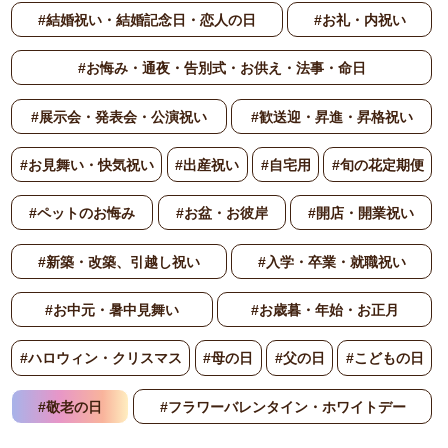
#結婚祝い・結婚記念日・恋人の日
#お礼・内祝い
#お悔み・通夜・告別式・お供え・法事・命日
#展示会・発表会・公演祝い
#歓送迎・昇進・昇格祝い
#お見舞い・快気祝い
#出産祝い
#自宅用
#旬の花定期便
#ペットのお悔み
#お盆・お彼岸
#開店・開業祝い
#新築・改築、引越し祝い
#入学・卒業・就職祝い
#お中元・暑中見舞い
#お歳暮・年始・お正月
#ハロウィン・クリスマス
#母の日
#父の日
#こどもの日
#敬老の日
#フラワーバレンタイン・ホワイトデー