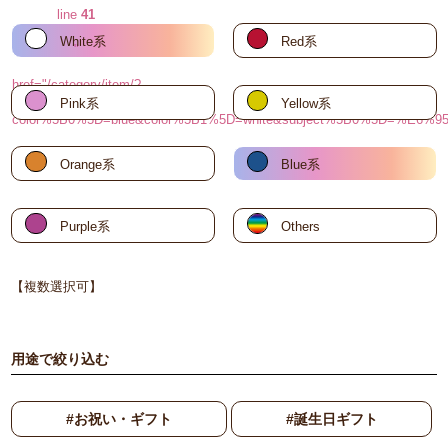
line
41
White系
Red系
"
href="/category/item/?
Pink系
Yellow系
color%5B0%5D=blue&color%5B1%5D=white&subject%5B0%5D=%E6
円～
Orange系
Blue系
Purple系
Others
【複数選択可】
用途で絞り込む
#お祝い・ギフト
#誕生日ギフト