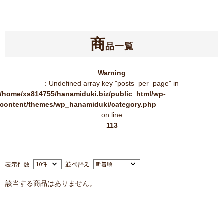
商
品一覧
Warning
: Undefined array key "posts_per_page" in
/home/xs814755/hanamiduki.biz/public_html/wp-
content/themes/wp_hanamiduki/category.php
on line
113
表示件数
並べ替え
該当する商品はありません。