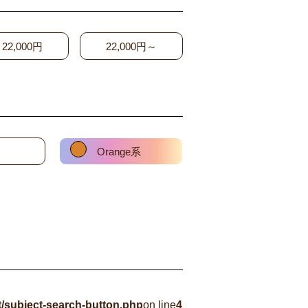
22,000円
22,000円～
Orange系
/subject-search-button.php
on line
4