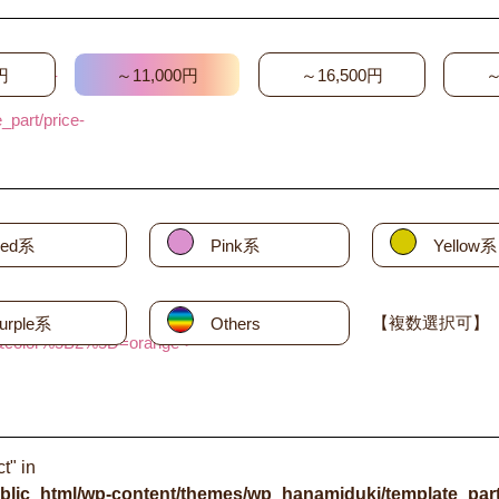
html/wp-
円
～11,000円
～16,500円
～
part/price-
ed系
Pink系
Yellow系
【複数選択可】
urple系
Others
&color%5B2%5D=orange">
t" in
blic_html/wp-content/themes/wp_hanamiduki/template_part