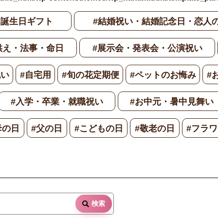
#誕生日ギフト
#結婚祝い・結婚記念日・恋人
供え・法事・命日
#展示会・発表会・公演祝い
祝い
#自宅用
#旬の花定期便
#ペットのお悔み
#
#入学・卒業・就職祝い
#お中元・暑中見舞い
母の日
#父の日
#こどもの日
#敬老の日
#フラ
検索