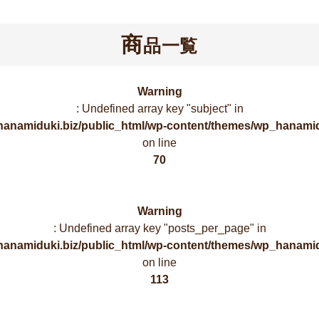
商
品一覧
Warning
: Undefined array key "subject" in
hanamiduki.biz/public_html/wp-content/themes/wp_hanamid
on line
70
Warning
: Undefined array key "posts_per_page" in
hanamiduki.biz/public_html/wp-content/themes/wp_hanamid
on line
113