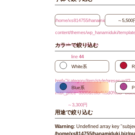
/home/xs814755/hanamiduki.biz/public_
～5,500
content/themes/wp_hanamiduki/template_
search-button.php on
カラーで絞り込む
line
44
White系
R
"
href="/category/item/style/preserved/?
Blue系
P
max_price=3300&color%5B0%5D=blue
～3,300円
用途で絞り込む
Warning
: Undefined array key "subjec
/home/xs814755/hanamiduki.biz/pu