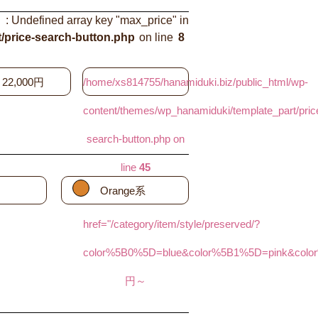
: Undefined array key "max_price" in
/price-search-button.php
on line
8
22,000円
/home/xs814755/hanamiduki.biz/public_html/wp-
content/themes/wp_hanamiduki/template_part/pric
search-button.php on
line
45
Orange系
button-selected"
href="/category/item/style/preserved/?
color%5B0%5D=blue&color%5B1%5D=pin
円～