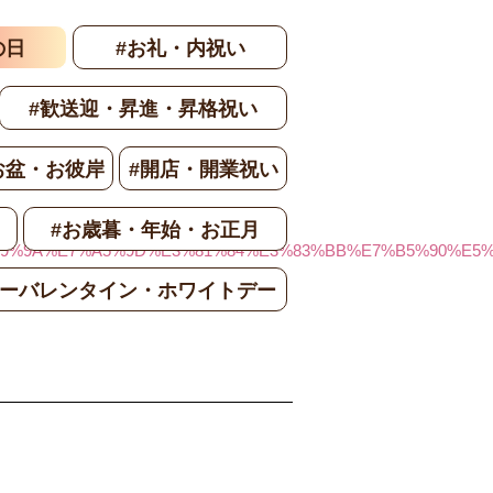
の日
#お礼・内祝い
#歓送迎・昇進・昇格祝い
お盆・お彼岸
#開店・開業祝い
#お歳暮・年始・お正月
90%E5%A9%9A%E7%A5%9D%E3%81%84%E3%83%BB%E7%B5%90
ワーバレンタイン・ホワイトデー