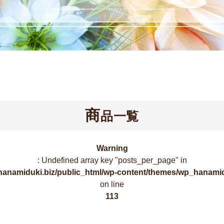
商
品一覧
Warning
: Undefined array key "posts_per_page" in
hanamiduki.biz/public_html/wp-content/themes/wp_hanamid
on line
113