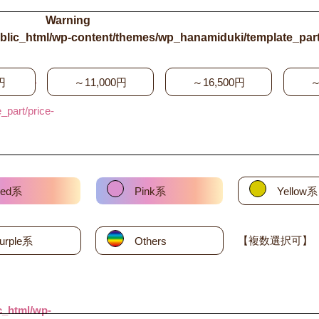
Warning
blic_html/wp-content/themes/wp_hanamiduki/template_part
html/wp-
円
～11,000円
～16,500円
～
part/price-
ed系
Pink系
Yellow系
【複数選択可】
urple系
Others
c_html/wp-