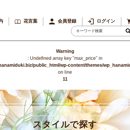
内
花言葉
会員登録
ログイン
Warning
: Undefined array key "max_price" in
hanamiduki.biz/public_html/wp-content/themes/wp_hanamid
on line
11
スタイルで探す