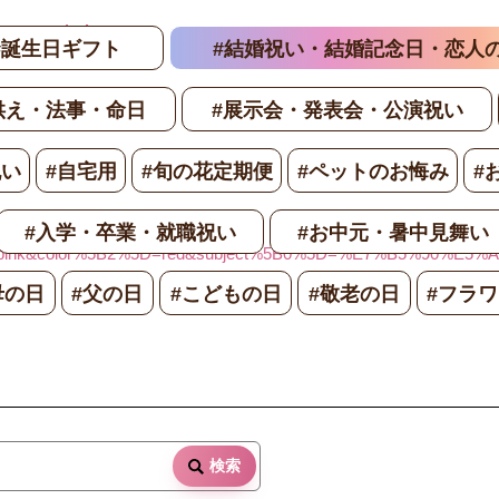
te_part/price-
#誕生日ギフト
#結婚祝い・結婚記念日・恋人
供え・法事・命日
#展示会・発表会・公演祝い
祝い
#自宅用
#旬の花定期便
#ペットのお悔み
#
#入学・卒業・就職祝い
#お中元・暑中見舞い
%5D=pink&color%5B2%5D=red&subject%5B0%5D=%E7%B5%
母の日
#父の日
#こどもの日
#敬老の日
#フラ
検索