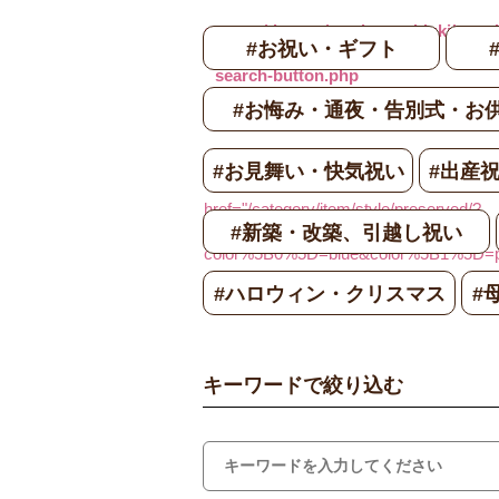
content/themes/wp_hanamiduki/templa
#お祝い・ギフト
search-button.php
#お悔み・通夜・告別式・お
on line
48
"
#お見舞い・快気祝い
#出産
href="/category/item/style/preserved/?
#新築・改築、引越し祝い
color%5B0%5D=blue&color%5B1
#ハロウィン・クリスマス
#
～3,300円
キーワードで絞り込む