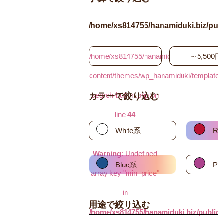
/home/xs814755/hanamiduki.biz/pu
/home/xs814755/hanamiduki.biz/public_
～5,500
content/themes/wp_hanamiduki/template_
search-button.php on
カラーで絞り込む
line
44
White系
R
Warning
: Undefined
Blue系
P
array key "min_price"
in
用途で絞り込む
/home/xs814755/hanamiduki.biz/publi