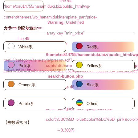
line
44
/home/xs814755/hanamiduki.biz/public_html/wp-
content/themes/wp_hanamiduki/template_part/price-
Warning
: Undefined
search-button.php on
カラーで絞り込む
array key "min_price"
line
45
in
White系
Red系
button-selected"
/home/xs814755/hanamiduki.biz/public_html/wp
href="/category/item/style/preserved/?
content/themes/wp_hanamiduki/template_part/pr
Pink系
Yellow系
color%5B0%5D=blue&color%5B1%5D=pink&color%5B2%5D=red&
search-button.php
円～
Orange系
Blue系
on line
48
"
Purple系
Others
href="/category/item/style/preserved/?
color%5B0%5D=blue&color%5B1%5D=pink&c
【複数選択可】
～3,300円