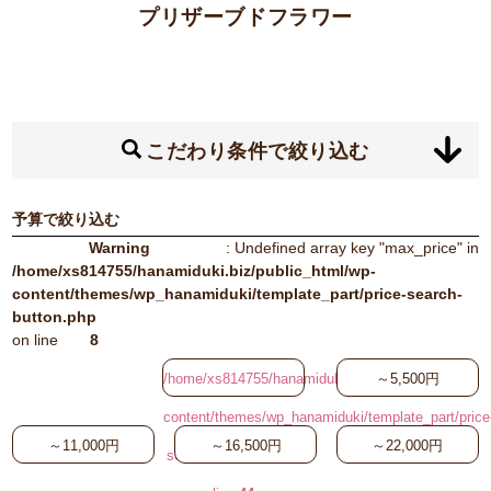
プリザーブドフラワー
こだわり条件で絞り込む
予算で絞り込む
Warning
: Undefined array key "max_price" in
/home/xs814755/hanamiduki.biz/public_html/wp-
content/themes/wp_hanamiduki/template_part/price-search-
button.php
on line
8
/home/xs814755/hanamiduki.biz/public_html/wp-
～5,500円
content/themes/wp_hanamiduki/template_part/price
～11,000円
～16,500円
～22,000円
search-button.php on