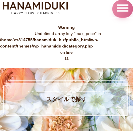
Warning
: Undefined array key "max_price" in
/home/xs814755/hanamiduki.biz/public_html/wp-
content/themes/wp_hanamiduki/category.php
on line
11
スタイルで探す