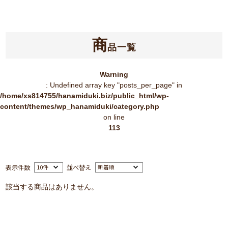
商
品一覧
Warning
: Undefined array key "posts_per_page" in
/home/xs814755/hanamiduki.biz/public_html/wp-
content/themes/wp_hanamiduki/category.php
on line
113
表示件数
並べ替え
該当する商品はありません。