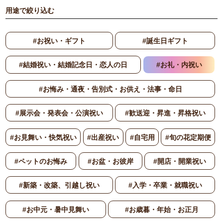
用途で絞り込む
#お祝い・ギフト
#誕生日ギフト
#結婚祝い・結婚記念日・恋人の日
#お礼・内祝い
#お悔み・通夜・告別式・お供え・法事・命日
#展示会・発表会・公演祝い
#歓送迎・昇進・昇格祝い
#お見舞い・快気祝い
#出産祝い
#自宅用
#旬の花定期便
#ペットのお悔み
#お盆・お彼岸
#開店・開業祝い
#新築・改築、引越し祝い
#入学・卒業・就職祝い
#お中元・暑中見舞い
#お歳暮・年始・お正月