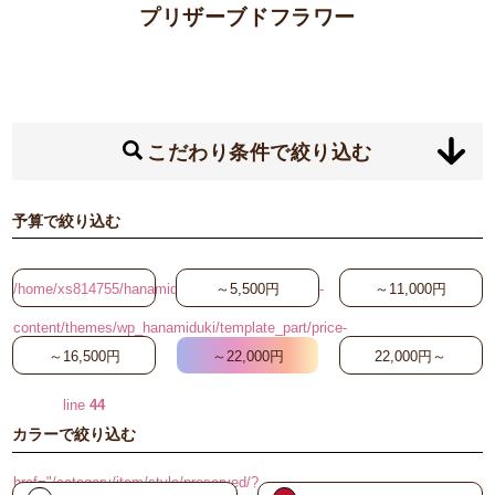
プリザーブドフラワー
こだわり条件で絞り込む
予算で絞り込む
/home/xs814755/hanamiduki.biz/public_html/wp-
～5,500円
～11,000円
content/themes/wp_hanamiduki/template_part/price-
～16,500円
～22,000円
22,000円～
search-button.php on
line
44
カラーで絞り込む
"
href="/category/item/style/preserved/?