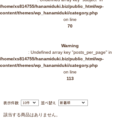
/home/xs814755/hanamiduki.biz/public_html/wp-
content/themes/wp_hanamiduki/category.php
on line
70
Warning
: Undefined array key "posts_per_page" in
/home/xs814755/hanamiduki.biz/public_html/wp-
content/themes/wp_hanamiduki/category.php
on line
113
表示件数
並べ替え
該当する商品はありません。