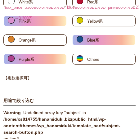
White系
Red系
max_price=3300&color%5B0%5D=blue&color%5B1%5D=pink&color%5B2
～3,300円
Pink系
Yellow系
Orange系
Blue系
Purple系
Others
【複数選択可】
用途で絞り込む
Warning
: Undefined array key "subject" in
/home/xs814755/hanamiduki.biz/public_html/wp-
content/themes/wp_hanamiduki/template_part/subject-
search-button.php
on line
4