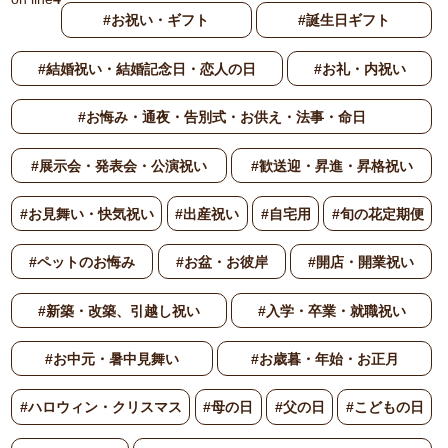
#お祝い・ギフト
#誕生日ギフト
#結婚祝い・結婚記念日・恋人の日
#お礼・内祝い
#お悔み・通夜・告別式・お供え・法事・命日
#展示会・発表会・公演祝い
#歓送迎・昇進・昇格祝い
#お見舞い・快気祝い
#出産祝い
#自宅用
#旬の花定期便
#ペットのお悔み
#お盆・お彼岸
#開店・開業祝い
#新築・改築、引越し祝い
#入学・卒業・就職祝い
#お中元・暑中見舞い
#お歳暮・年始・お正月
#ハロウィン・クリスマス
#母の日
#父の日
#こどもの日