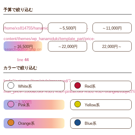
予算で絞り込む
/home/xs814755/hanamiduki.biz/public_html/wp-
～5,500円
～11,000円
content/themes/wp_hanamiduki/template_part/price-
～16,500円
～22,000円
22,000円～
search-button.php on
line
44
カラーで絞り込む
"
href="/category/item/style/preserved/?
White系
Red系
max_price=3300&color%5B1%5D=pink&color%5B2%5D=orange&su
～3,300円
Pink系
Yellow系
Orange系
Blue系