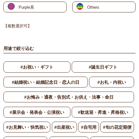
Purple系
Others
【複数選択可】
用途で絞り込む
#お祝い・ギフト
#誕生日ギフト
#結婚祝い・結婚記念日・恋人の日
#お礼・内祝い
#お悔み・通夜・告別式・お供え・法事・命日
#展示会・発表会・公演祝い
#歓送迎・昇進・昇格祝い
#お見舞い・快気祝い
#出産祝い
#自宅用
#旬の花定期便