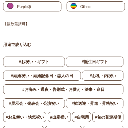
Purple系
Others
【複数選択可】
用途で絞り込む
#お祝い・ギフト
#誕生日ギフト
#結婚祝い・結婚記念日・恋人の日
#お礼・内祝い
#お悔み・通夜・告別式・お供え・法事・命日
#展示会・発表会・公演祝い
#歓送迎・昇進・昇格祝い
#お見舞い・快気祝い
#出産祝い
#自宅用
#旬の花定期便