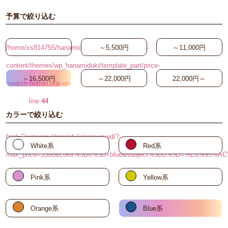
予算で絞り込む
/home/xs814755/hanamiduki.biz/public_html/wp-
～5,500円
～11,000円
content/themes/wp_hanamiduki/template_part/price-
～16,500円
～22,000円
22,000円～
search-button.php on
line
44
カラーで絞り込む
"
href="/category/item/style/preserved/?
White系
Red系
max_price=3300&color%5B0%5D=blue&subject%5B0%5D=%E6%95
～3,300円
Pink系
Yellow系
Orange系
Blue系