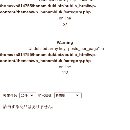
/home/xs814755/hanamiduki.biz/public_html/wp-
content/themes/wp_hanamiduki/category.php
on line
57
Warning
: Undefined array key "posts_per_page" in
/home/xs814755/hanamiduki.biz/public_html/wp-
content/themes/wp_hanamiduki/category.php
on line
113
表示件数
並べ替え
該当する商品はありません。