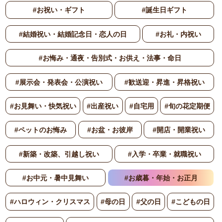
#お祝い・ギフト
#誕生日ギフト
#結婚祝い・結婚記念日・恋人の日
#お礼・内祝い
#お悔み・通夜・告別式・お供え・法事・命日
#展示会・発表会・公演祝い
#歓送迎・昇進・昇格祝い
#お見舞い・快気祝い
#出産祝い
#自宅用
#旬の花定期便
#ペットのお悔み
#お盆・お彼岸
#開店・開業祝い
#新築・改築、引越し祝い
#入学・卒業・就職祝い
#お中元・暑中見舞い
#お歳暮・年始・お正月
#ハロウィン・クリスマス
#母の日
#父の日
#こどもの日