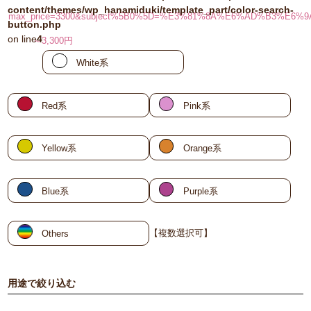
content/themes/wp_hanamiduki/template_part/color-search-
max_price=3300&subject%5B0%5D=%E3%81%8A%E6%AD%B3%
button.php
on line
4
～3,300円
White系
Red系
Pink系
Yellow系
Orange系
Blue系
Purple系
【複数選択可】
Others
用途で絞り込む