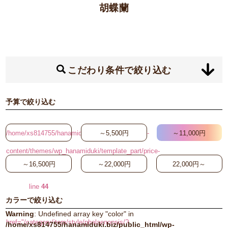
胡蝶蘭
こだわり条件で絞り込む
予算で絞り込む
/home/xs814755/hanamiduki.biz/public_html/wp-
～5,500円
～11,000円
content/themes/wp_hanamiduki/template_part/price-
～16,500円
～22,000円
22,000円～
search-button.php on
line
44
カラーで絞り込む
"
Warning
: Undefined array key "color" in
href="/category/item/style/phalaenopsis/?
/home/xs814755/hanamiduki.biz/public_html/wp-