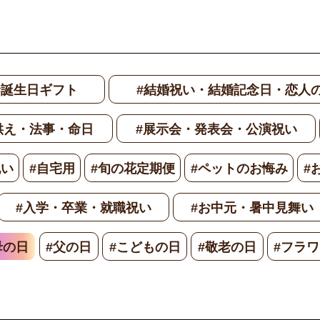
#誕生日ギフト
#結婚祝い・結婚記念日・恋人
供え・法事・命日
#展示会・発表会・公演祝い
祝い
#自宅用
#旬の花定期便
#ペットのお悔み
#
#入学・卒業・就職祝い
#お中元・暑中見舞い
母の日
#父の日
#こどもの日
#敬老の日
#フラ