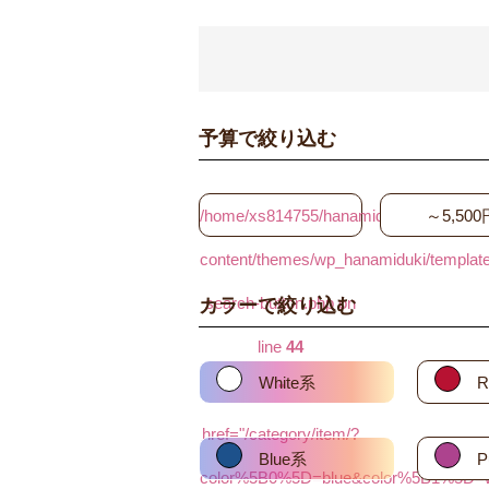
予算で絞り込む
/home/xs814755/hanamiduki.biz/public_
～5,500
content/themes/wp_hanamiduki/template_
search-button.php on
カラーで絞り込む
line
44
White系
R
"
href="/category/item/?
Blue系
P
color%5B0%5D=blue&color%5B1%5D