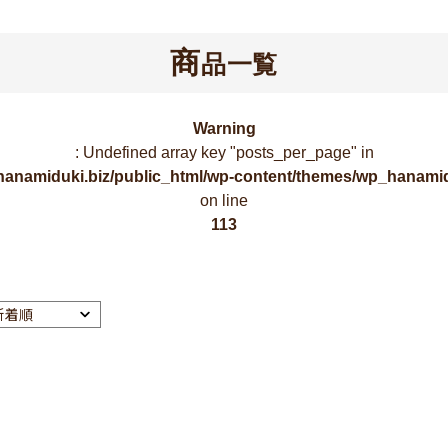
商
品一覧
Warning
: Undefined array key "posts_per_page" in
hanamiduki.biz/public_html/wp-content/themes/wp_hanamid
on line
113