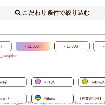
こだわり条件で絞り込む
html/wp-
円
～11,000円
～16,500円
～
part/price-
ed系
Pink系
Yellow系
【複数選択可】
urple系
Others
=white&max_price=3300&subject%5B0%5D=%E6%AF%8D%E3%8