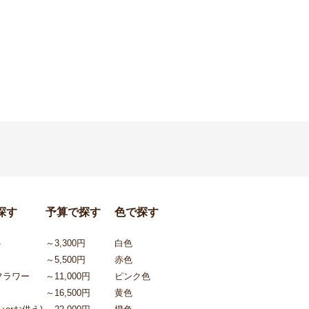
探す
予算で探す
色で探す
ト
～3,300円
白色
～5,500円
赤色
フラワー
～11,000円
ピンク色
～16,500円
黄色