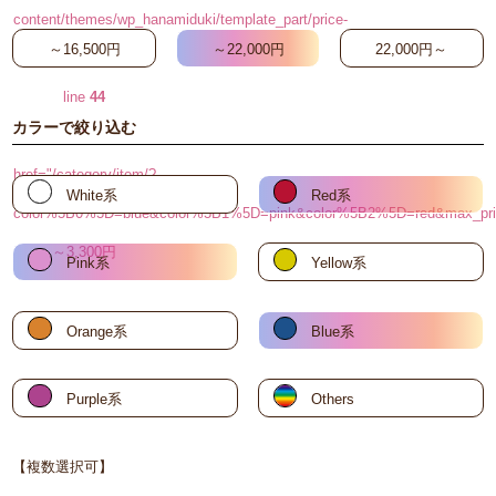
content/themes/wp_hanamiduki/template_part/price-
～16,500円
～22,000円
22,000円～
search-button.php on
line
44
カラーで絞り込む
"
href="/category/item/?
White系
Red系
color%5B0%5D=blue&color%5B1%5D=pink&color%5B2%5D=red
～3,300円
Pink系
Yellow系
Orange系
Blue系
Purple系
Others
【複数選択可】