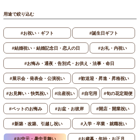
用途で絞り込む
#お祝い・ギフト
#誕生日ギフト
#結婚祝い・結婚記念日・恋人の日
#お礼・内祝い
#お悔み・通夜・告別式・お供え・法事・命日
#展示会・発表会・公演祝い
#歓送迎・昇進・昇格祝い
#お見舞い・快気祝い
#出産祝い
#自宅用
#旬の花定期便
#ペットのお悔み
#お盆・お彼岸
#開店・開業祝い
#新築・改築、引越し祝い
#入学・卒業・就職祝い
#お中元・暑中見舞い
#お歳暮・年始・お正月