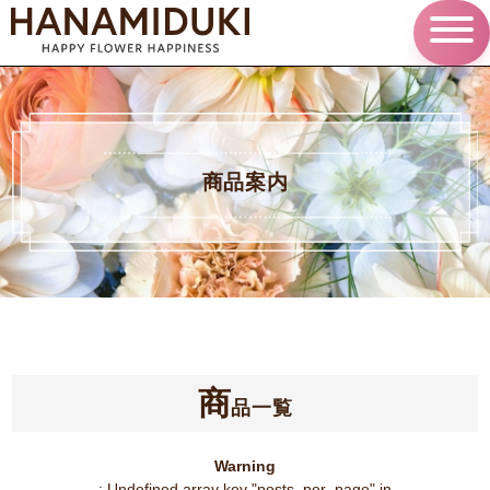
商品案内
商
品一覧
Warning
: Undefined array key "posts_per_page" in