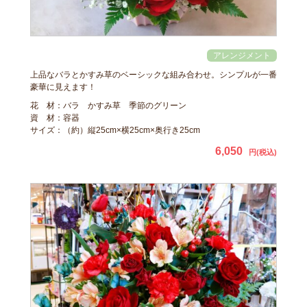
上品なバラとかすみ草のベーシックな組み合わせ。シンプルが一番
豪華に見えます！
花 材：バラ かすみ草 季節のグリーン
資 材：容器
サイズ：（約）縦25cm×横25cm×奥行き25cm
6,050
円(税込)