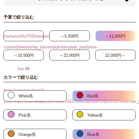
予算で絞り込む
/home/xs814755/hanamiduki.biz/public_html/wp-
～5,500円
～11,000円
content/themes/wp_hanamiduki/template_part/price-
～16,500円
～22,000円
22,000円～
search-button.php on
line
44
カラーで絞り込む
"
href="/category/item/?
White系
Red系
color%5B0%5D=blue&color%5B1%5D=others&color%5B2%5D=red
～3,300円
Pink系
Yellow系
Orange系
Blue系