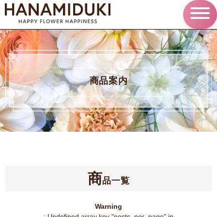
商品案内
商
品一覧
Warning
: Undefined array key "posts_per_page" in