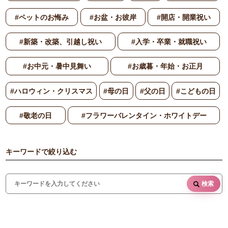
#ペットのお悔み
#お盆・お彼岸
#開店・開業祝い
#新築・改築、引越し祝い
#入学・卒業・就職祝い
#お中元・暑中見舞い
#お歳暮・年始・お正月
#ハロウィン・クリスマス
#母の日
#父の日
#こどもの日
#敬老の日
#フラワーバレンタイン・ホワイトデー
キーワードで絞り込む
検索