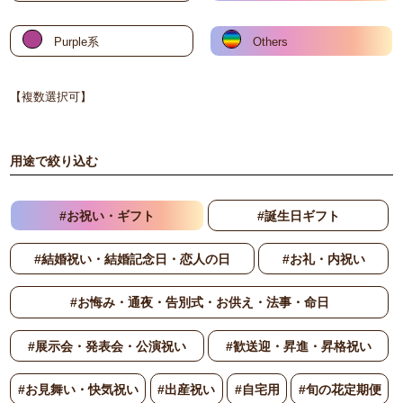
Purple系
Others
【複数選択可】
用途で絞り込む
#お祝い・ギフト
#誕生日ギフト
#結婚祝い・結婚記念日・恋人の日
#お礼・内祝い
#お悔み・通夜・告別式・お供え・法事・命日
#展示会・発表会・公演祝い
#歓送迎・昇進・昇格祝い
#お見舞い・快気祝い
#出産祝い
#自宅用
#旬の花定期便